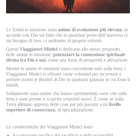
Le Entità in missione sono
anime di evoluzione più elevata
, in
accordo con Dio sul fatto che in
qualsiasi
posto dell’universo ci
sia bisogno di loro, ci andranno di propria volontà.
Questi
Viaggiatori Mistici
si dedicano allo stesso proposito
delle anime in missione:
potenziare la connessione spirituale
divina tra Dio e noi
, come una forza di prosperità e attivazione.
Mentre le anime in missione sono concentrate solo sulla terra, i
Viaggiatori Mistici si offrono come volontari per
incarnare e
portare avanti le finalità di Dio
in qualsiasi galassia in cui Esso li
mandi.
Solitamente sono anime che hanno sperimentato varie vite sulla
terra e sono
pronte a scoprire orizzonti nuovi
. È come se sulla
Terra abbiano appreso delle cose per poi passare a un
livello
superiore di conoscenza
, di specializzazione.
Le caratteristiche dei Viaggiatori Mistici sono
Accettazione pacifica del sacrificio e della scomodità