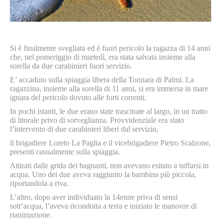
Si è finalmente svegliata ed è fuori pericolo la ragazza di 14 anni
che, nel pomeriggio di martedì, era stata salvata insieme alla
sorella da due carabinieri fuori servizio.
E’ accaduto sulla spiaggia libera della Tonnara di Palmi. La
ragazzina, insieme alla sorella di 11 anni, si era immersa in mare
ignara del pericolo dovuto alle forti correnti.
In pochi istanti, le due erano state trascinate al largo, in un tratto
di litorale privo di sorveglianza. Provvidenziale era stato
l’intervento di due carabinieri liberi dal servizio,
il brigadiere Loreto La Paglia e il vicebrigadiere Pietro Scalzone,
presenti casualmente sulla spiaggia.
Attirati dalle grida dei bagnanti, non avevano esitato a tuffarsi in
acqua. Uno dei due aveva raggiunto la bambina più piccola,
riportandola a riva.
L’altro, dopo aver individuato la 14enne priva di sensi
sott’acqua, l’aveva ricondotta a terra e iniziato le manovre di
rianimazione.