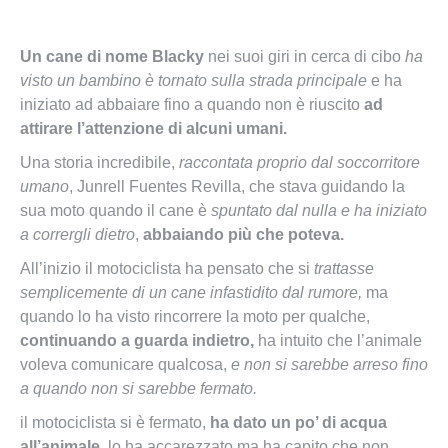
Un cane di nome Blacky
nei suoi giri in cerca di cibo
ha
visto un bambino è tornato sulla strada principale
e ha
iniziato ad abbaiare fino a quando non è riuscito
ad
attirare l’attenzione di alcuni umani.
Una storia incredibile,
raccontata proprio dal soccorritore
umano
, Junrell Fuentes Revilla, che stava guidando la
sua moto quando il cane è
spuntato dal nulla e ha iniziato
a corrergli dietro
,
abbaiando più che poteva.
All’inizio il motociclista ha pensato che si
trattasse
semplicemente di un cane infastidito dal rumore,
ma
quando lo ha visto rincorrere la moto per qualche,
continuando a guarda indietro,
ha intuito che l’animale
voleva comunicare qualcosa,
e non si sarebbe arreso fino
a quando non si sarebbe fermato.
il motociclista si è fermato,
ha dato un po’ di acqua
all’animale,
lo ha accarezzato ma ha capito che non