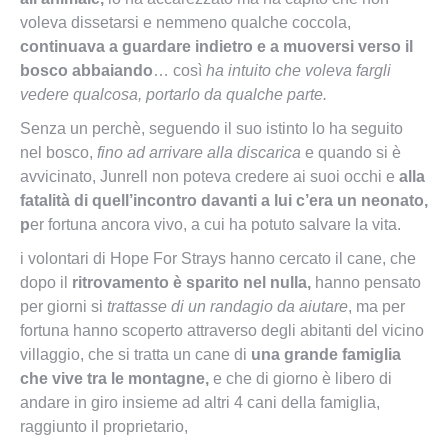
voleva dissetarsi e nemmeno qualche coccola,
continuava a guardare indietro e a muoversi verso il
bosco abbaiando
… così
ha intuito che voleva fargli
vedere qualcosa, portarlo da qualche parte.
Senza un perchè, seguendo il suo istinto lo ha seguito
nel bosco,
fino ad arrivare alla discarica
e quando si è
avvicinato, Junrell non poteva credere ai suoi occhi e
alla
fatalità di quell’incontro davanti a lui c’era un neonato,
p
er fortuna ancora vivo, a cui ha potuto salvare la vita.
i volontari di Hope For Strays hanno cercato il cane, che
dopo il
ritrovamento è sparito nel nulla,
hanno pensato
per giorni si
trattasse di un randagio da aiutare
, ma per
fortuna hanno scoperto attraverso degli abitanti del vicino
villaggio, che si tratta un cane di
una grande famiglia
che vive tra le montagne,
e che di giorno è libero di
andare in giro insieme ad altri 4 cani della famiglia,
raggiunto il proprietario,