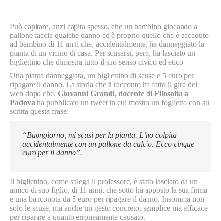
Può capitare, anzi capita spesso, che un bambino giocando a
pallone faccia qualche danno ed è proprio quello che è accaduto
ad bambino di 11 anni che, accidentalmente, ha danneggiato la
pianta di un vicino di casa. Per scusarsi, però, ha lasciato un
bigliettino che dimostra tutto il suo senso civico ed etico.
Una pianta danneggiata, un bigliettino di scuse e 5 euro per
ripagare il danno. La storia che ti racconto ha fatto il giro del
web dopo che,
Giovanni Grandi, docente di Filosofia a
Padova
ha pubblicato un tweet in cui mostra un foglietto con su
scritta questa frase:
“Buongiorno, mi scusi per la pianta. L’ho colpita
accidentalmente con un pallone da calcio. Ecco cinque
euro per il danno”.
Il bigliettino, come spiega il professore, è stato lasciato da un
amico di suo figlio, di 11 anni, che sotto ha apposto la sua firma
e una banconota da 5 euro per ripagare il danno. Insomma non
solo le scuse, ma anche un gesto concreto, semplice ma efficace
per riparare a quanto erroneamente causato.