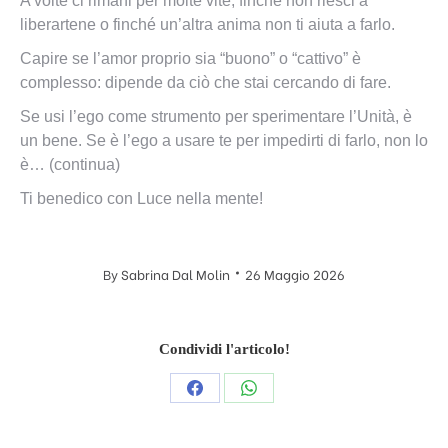
A volte ci rimani per molte vite, finché non riesci a
liberartene o finché un’altra anima non ti aiuta a farlo.
Capire se l’amor proprio sia “buono” o “cattivo” è
complesso: dipende da ciò che stai cercando di fare.
Se usi l’ego come strumento per sperimentare l’Unità, è
un bene. Se è l’ego a usare te per impedirti di farlo, non lo
è… (continua)
Ti benedico con Luce nella mente!
By
Sabrina Dal Molin
26 Maggio 2026
Condividi l'articolo!
Condividi
Condividi
questo
questo