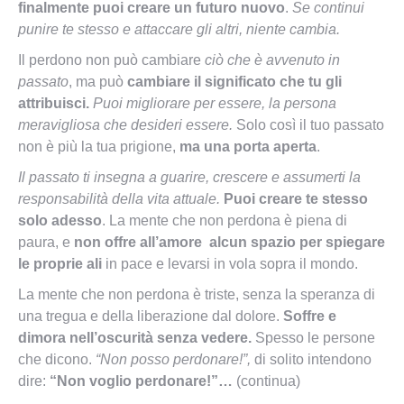
finalmente puoi creare un futuro nuovo
.
Se continui
punire te stesso e attaccare gli altri, niente cambia.
Il perdono non può cambiare
ciò che è avvenuto in
passato
, ma può
cambiare il significato che tu gli
attribuisci.
Puoi migliorare per essere, la persona
meravigliosa che desideri essere.
Solo così il tuo passato
non è più la tua prigione,
ma una porta aperta
.
Il passato ti insegna a guarire, crescere e assumerti la
responsabilità della vita attuale.
Puoi creare te stesso
solo adesso
. La mente che non perdona è piena di
paura, e
non offre all’amore alcun spazio per spiegare
le proprie ali
in pace e levarsi in vola sopra il mondo.
La mente che non perdona è triste, senza la speranza di
una tregua e della liberazione dal dolore.
Soffre e
dimora nell’oscurità senza vedere.
Spesso le persone
che dicono.
“Non posso perdonare!”,
di solito intendono
dire:
“Non voglio perdonare!”…
(continua)