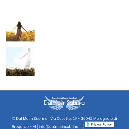
© Dal Molin Sabrina | Via Casette, 19 - 36042 Maragnole di
Breganze - VI |
info@dalmolinsabrina.it
|