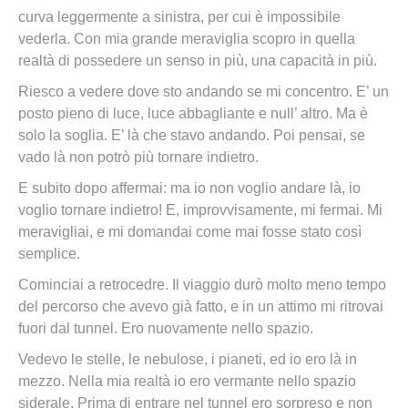
curva leggermente a sinistra, per cui è impossibile
vederla. Con mia grande meraviglia scopro in quella
realtà di possedere un senso in più, una capacità in più.
Riesco a vedere dove sto andando se mi concentro. E’ un
posto pieno di luce, luce abbagliante e null’ altro. Ma è
solo la soglia. E’ là che stavo andando. Poi pensai, se
vado là non potrò più tornare indietro.
E subito dopo affermai: ma io non voglio andare là, io
voglio tornare indietro! E, improvvisamente, mi fermai. Mi
meravigliai, e mi domandai come mai fosse stato così
semplice.
Cominciai a retrocedre. Il viaggio durò molto meno tempo
del percorso che avevo già fatto, e in un attimo mi ritrovai
fuori dal tunnel. Ero nuovamente nello spazio.
Vedevo le stelle, le nebulose, i pianeti, ed io ero là in
mezzo. Nella mia realtà io ero vermante nello spazio
siderale. Prima di entrare nel tunnel ero sorpreso e non