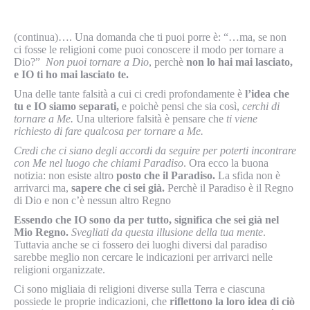
(continua)…. Una domanda che ti puoi porre è: “…ma, se non
ci fosse le religioni come puoi conoscere il modo per tornare a
Dio?”
Non puoi tornare a Dio
, perchè
non lo hai mai lasciato,
e IO ti ho mai lasciato te.
Una delle tante falsità a cui ci credi profondamente è
l’idea che
tu e IO siamo separati,
e poichè pensi che sia così,
cerchi di
tornare a Me.
Una ulteriore falsità è pensare che
ti viene
richiesto di fare qualcosa per tornare a Me.
Credi che ci siano degli accordi da seguire per poterti incontrare
con Me nel luogo che chiami Paradiso
. Ora ecco la buona
notizia: non esiste altro
posto che il Paradiso.
La sfida non è
arrivarci ma,
sapere che ci sei già.
Perchè il Paradiso è il Regno
di Dio e non c’è nessun altro Regno
Essendo che IO sono da per tutto, significa che sei già nel
Mio Regno.
Svegliati da questa illusione della tua mente
.
Tuttavia anche se ci fossero dei luoghi diversi dal paradiso
sarebbe meglio non cercare le indicazioni per arrivarci nelle
religioni organizzate.
Ci sono migliaia di religioni diverse sulla Terra e ciascuna
possiede le proprie indicazioni, che
riflettono la loro idea di ciò