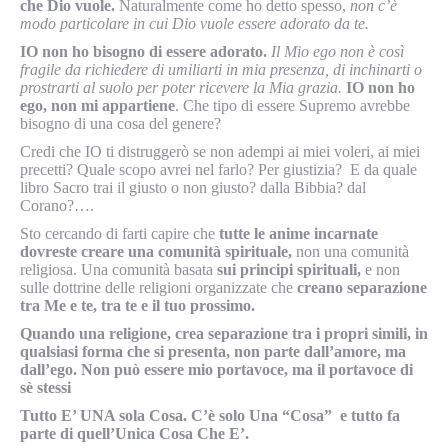
che Dio
vuole.
Naturalmente come ho detto spesso,
non c’è
modo particolare in cui Dio vuole essere adorato da te.
IO non ho bisogno di essere adorato.
Il Mio ego non è così
fragile da richiedere di umiliarti in mia presenza, di inchinarti o
prostrarti al suolo per poter ricevere la Mia grazia.
IO non ho
ego, non mi appartiene
. Che tipo di essere Supremo avrebbe
bisogno di una cosa del genere?
Credi che IO ti distruggerò se non adempi ai miei voleri, ai miei
precetti? Quale scopo avrei nel farlo? Per giustizia? E da quale
libro Sacro trai il giusto o non giusto? dalla Bibbia? dal
Corano?….
Sto cercando di farti capire che
tutte le anime incarnate
dovreste creare una comunità spirituale,
non una comunità
religiosa. Una comunità basata
sui principi spirituali,
e non
sulle dottrine delle religioni organizzate che
creano separazione
tra Me e te, tra te e il tuo prossimo.
Quando una religione, crea separazione tra i propri simili, in
qualsiasi forma che si presenta, non parte dall’amore, ma
dall’ego. Non può essere mio portavoce, ma il portavoce di
sè stessi
Tutto E’ UNA sola Cosa. C’è solo Una “Cosa” e tutto fa
parte di quell’Unica Cosa Che E’.