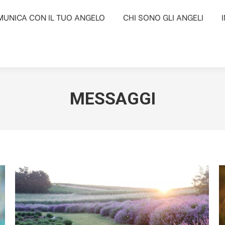
UNICA CON IL TUO ANGELO
UNICA CON IL TUO ANGELO
CHI SONO GLI ANGELI
CHI SONO GLI ANGELI
MESSAGGI