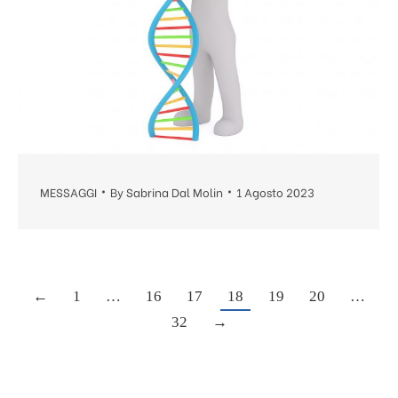
MESSAGGI
By
Sabrina Dal Molin
1 Agosto 2023
←
1
…
16
17
18
19
20
…
32
→