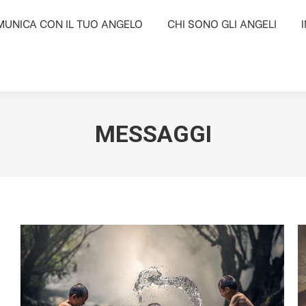
UNICA CON IL TUO ANGELO
UNICA CON IL TUO ANGELO
CHI SONO GLI ANGELI
CHI SONO GLI ANGELI
MESSAGGI