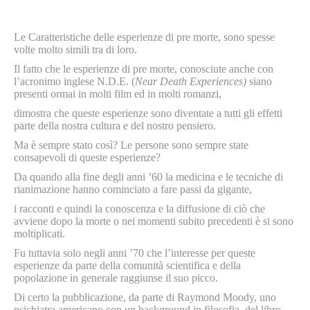
Le Caratteristiche delle esperienze di pre morte, sono spesse
volte molto simili tra di loro.
Il fatto che le esperienze di pre morte, conosciute anche con
l’acronimo inglese N.D.E. (
Near Death Experiences)
siano
presenti ormai in molti film ed in molti romanzi,
dimostra che queste esperienze sono diventate a tutti gli effetti
parte della nostra cultura e del nostro pensiero.
Ma è sempre stato così? Le persone sono sempre state
consapevoli di queste esperienze?
Da quando alla fine degli anni ’60 la medicina e le tecniche di
rianimazione hanno cominciato a fare passi da gigante,
i racconti e quindi la conoscenza e la diffusione di ciò che
avviene dopo la morte o nei momenti subito precedenti è si sono
moltiplicati.
Fu tuttavia solo negli anni ’70 che l’interesse per queste
esperienze da parte della comunità scientifica e della
popolazione in generale raggiunse il suo picco.
Di certo la pubblicazione, da parte di Raymond Moody, uno
psichiatra americano con un background in filosofia, del libro